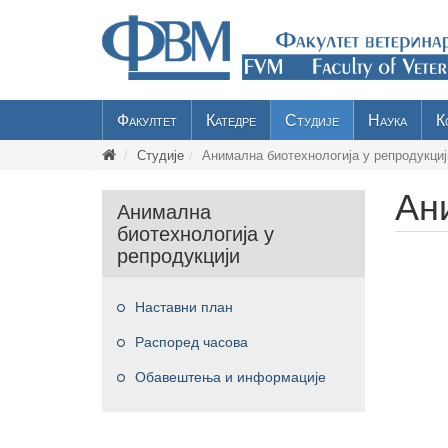
Факултет
Катедре
Студије
Наука
К
Студије
Анимална биотехнологија у репродукциј
Ан
Анимална
биотехнологија у
репродукцији
Наставни план
Распоред часова
Обавештења и информације