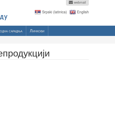
webmail
Srpski (latinica)
English
одна сарадња
Линкови
епродукцији