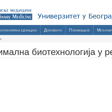
онтинуирана едукација
Документа
Публикације
Међунар
и
имална биотехнологија у р