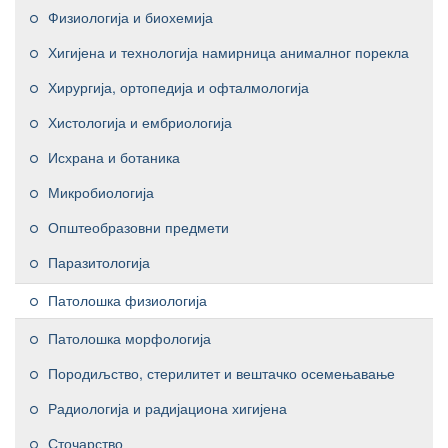
Физиологија и биохемија
Хигијена и технологија намирница анималног порекла
Хирургија, ортопедија и офталмологија
Хистологија и ембриологија
Исхрана и ботаника
Микробиологија
Општеобразовни предмети
Паразитологија
Патолошка физиологија
Патолошка морфологија
Породиљство, стерилитет и вештачко осемењавање
Радиологија и радијациона хигијена
Сточарство