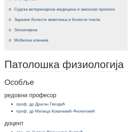
Судска ветеринарска медицина и законски прописи
Заразне болести животиња и болести пчела
Зоохигијена
Мобилна клиника
Патолошка физиологија
Особље
редовни професор
проф. др Драган Гвоздић
проф. др Милица Ковачевић-Филиповић
доцент
доц. др Јелена Француски Андрић