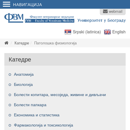
НАВИГАЦИЈА
webmail
Srpski (latinica)
English
Катедре
Патолошка физиологија
Катедре
Анатомија
Биологија
Болести копитара, месоједа, живине и дивљачи
Болести папкара
Економика и статистика
Фармакологија и токсикологија