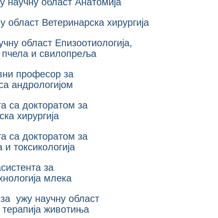
жу научну област Анатомија
ну област Ветеринарска хирургија
учну област Епизоотиологија,
и пчела и свилопреља
вни професор за
 са андрологијом
та са докторатом за
ска хирургија
та са докторатом за
 и токсикологија
асистента за
ехнологија млека
 за ужу научну област
и терапија животиња