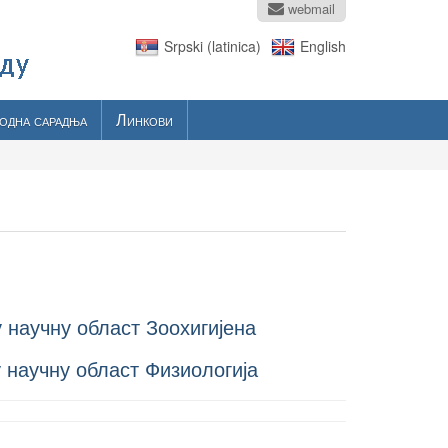
webmail
Srpski (latinica)
English
одна сарадња
Линкови
у научну област Зоохигијена
у научну област Физиологија