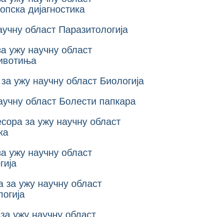
опска дијагностика
аучну област Паразитологија
за ужу научну област
животиња
за ужу научну област Биологија
научну област Болести папкара
сора за ужу научну област
ка
за ужу научну област
гија
а за ужу научну област
логија
 за ужу научну област