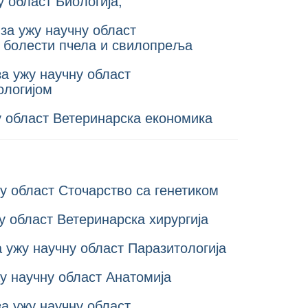
 област Биологија,
 за ужу научну област
и болести пчела и свилопреља
за ужу научну област
ологијом
у област Ветеринарска економика
ну област Сточарство са генетиком
у област Ветеринарска хирургија
 ужу научну област Паразитологија
жу научну област Анатомија
за ужу научну област