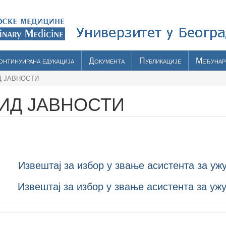
онтинуирана едукација
Документа
Публикације
Међунар
Д ЈАВНОСТИ
ИД ЈАВНОСТИ
Извештај за избор у звање асистента за уж
Извештај за избор у звање асистента за уж