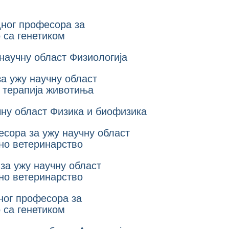
дног професора за
 са генетиком
 научну област Физиологија
за ужу научну област
и терапија животиња
чну област Физика и биофизика
есора за ужу научну област
но ветеринарство
 за ужу научну област
но ветеринарство
ног професора за
 са генетиком