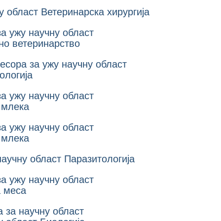
у област Ветеринарска хирургија
за ужу научну област
но ветеринарство
есора за ужу научну област
ологија
за ужу научну област
а млека
за ужу научну област
а млека
научну област Паразитологија
за ужу научну област
а меса
а за научну област