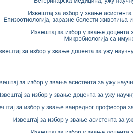
Ветеринарска медицина, ужу научну
Извештај за избор у звање асистента
Епизоотиологија, заразне болести животиња 
Извештај за избор у звање доцента 
Микробиологија са имун
звештај за избор у звање доцента за ужу научн
вештај за избор у звање асистента за ужу науч
звештај за избор у звање доцента за ужу научн
ештај за избор у звање ванредног професора за
Извештај за избор у звање асистента за у
Извештај за избор у звање доцента 