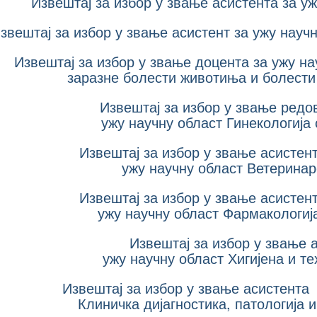
Извештај за избор у звање асистента за у
звештај за избор у звање асистент за ужу науч
Извештај за избор у звање доцента за ужу на
заразне болести животиња и болест
Извештај за избор у звање редо
ужу научну област Гинекологија
Извештај за избор у звање асистен
ужу научну област Ветеринар
Извештај за избор у звање асистен
ужу научну област Фармакологија
Извештај за избор у звање 
ужу научну област Хигијена и т
Извештај за избор у звање асистента
Клиничка дијагностика, патологија 