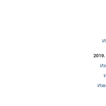
И
2019.
Из
И
Изв