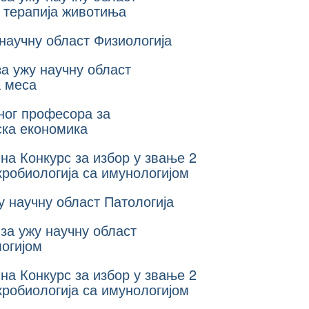
и терапија животиња
 научну област Физиологија
за ужу научну област
а меса
ног професора за
ска економика
на Конкурс за избор у звање 2
робиологија са имунологијом
у научну област Патологија
 за ужу научну област
огијом
на Конкурс за избор у звање 2
робиологија са имунологијом