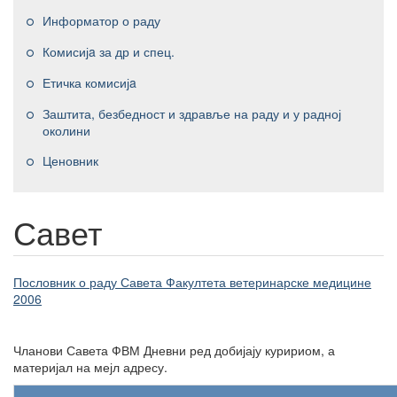
Информатор о раду
Комисијa за др и спец.
Етичка комисијa
Заштита, безбедност и здравље на раду и у радној
околини
Ценовник
Савет
Пословник о раду Савета Факултета ветеринарске медицине
2006
Чланови Савета ФВМ Дневни ред добијају куририом, а
материјал на мејл адресу.