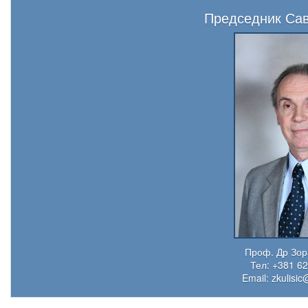
Председник Сав
Проф. Др Зор
Тел: +381 62
Email:
zkulisic