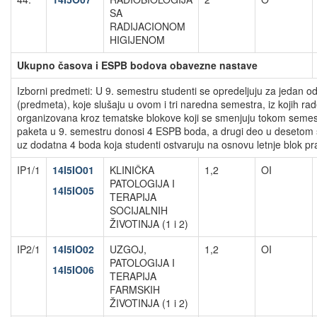
SA
RADIJACIONOM
HIGIJENOM
Ukupno časova i ESPB bodova obavezne nastave
Izborni predmeti: U 9. semestru studenti se opredeljuju za jedan 
(predmeta), koje slušaju u ovom i tri naredna semestra, iz kojih ra
organizovana kroz tematske blokove koji se smenjuju tokom semes
paketa u 9. semestru donosi 4 ESPB boda, a drugi deo u desetom
uz dodatna 4 boda koja studenti ostvaruju na osnovu letnje blok pra
IP1/1
14I5IO01
KLINIČKA
1,2
OI
PATOLOGIJA I
14I5IO05
TERAPIJA
SOCIJALNIH
ŽIVOTINJA (1 i 2)
IP2/1
14I5IO02
UZGOJ,
1,2
OI
PATOLOGIJA I
14I5IO06
TERAPIJA
FARMSKIH
ŽIVOTINJA (1 i 2)