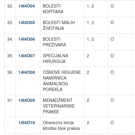
32.
14I4O04
BOLESTI
1, 2
O
KOPITARA
33.
14I4O05
BOLESTI MALIH
1, 2
O
ŽIVOTINJA
34.
14I4O06
BOLESTI
1, 2
O
PREŽIVARA
35.
14I4O07
SPECIJALNA
2
O
HIRURGIJA
36.
14I4O08
OSNOVE HIGIJENE
2
O
NAMIRNICA
ANIMALNOG
POREKLA
37.
14I4O09
MENADŽMENT
2
O
VETERINARSKE
PRAKSE
-
14I4O10
Obavezna letnja
2
O
klinička blok praksa