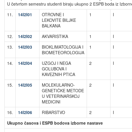
U četvrtom semestru studenti biraju ukupno 2 ESPB boda iz Izborn
11.
14I2I01
OTROVNE I
1
I
LEKOVITE BILJKE
BALKANA
12.
14I2I02
AKVARISTIKA
1
I
13.
14I2I03
BIOKLIMATOLOGIJA I
1
I
BIOMETEOROLOGIJA
14.
14I2I04
UZGOJ I NEGA
2
I
GOLUBOVA I
KAVEZNIH PTICA
15.
14I2I05
MOLEKULARNO-
2
I
GENETIČKE METODE
U VETERINARSKOJ
MEDICINI
16.
14I2I06
RIBARSTVO
2
I
Ukupno časova i ESPB bodova izborne nastave