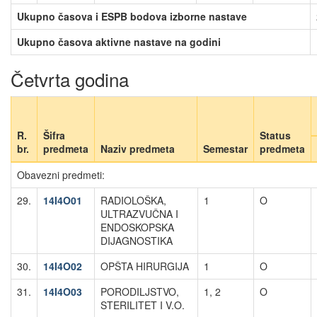
Ukupno časova i ESPB bodova izborne nastave
Ukupno časova aktivne nastave na godini
Četvrta godina
R.
Šifra
Status
br.
predmeta
Naziv predmeta
Semestar
predmeta
Obavezni predmeti:
29.
14I4O01
RADIOLOŠKA,
1
O
ULTRAZVUČNA I
ENDOSKOPSKA
DIJAGNOSTIKA
30.
14I4O02
OPŠTA HIRURGIJA
1
O
31.
14I4O03
PORODILJSTVO,
1, 2
O
STERILITET I V.O.