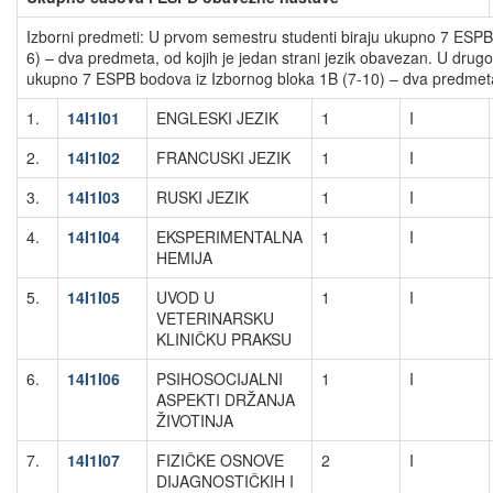
Izborni predmeti: U prvom semestru studenti biraju ukupno 7 ESPB
6) – dva predmeta, od kojih je jedan strani jezik obavezan. U drug
ukupno 7 ESPB bodova iz Izbornog bloka 1B (7-10) – dva predmet
1.
14I1I01
ENGLESKI JEZIK
1
I
2.
14I1I02
FRANCUSKI JEZIK
1
I
3.
14I1I03
RUSKI JEZIK
1
I
4.
14I1I04
EKSPERIMENTALNA
1
I
HEMIJA
5.
14I1I05
UVOD U
1
I
VETERINARSKU
KLINIČKU PRAKSU
6.
14I1I06
PSIHOSOCIJALNI
1
I
ASPEKTI DRŽANJA
ŽIVOTINJA
7.
14I1I07
FIZIČKE OSNOVE
2
I
DIJAGNOSTIČKIH I