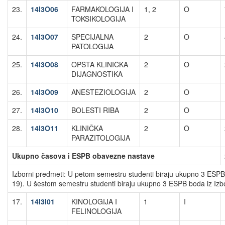
23.
14I3O06
FARMAKOLOGIJA I
1, 2
O
TOKSIKOLOGIJA
24.
14I3O07
SPECIJALNA
2
O
PATOLOGIJA
25.
14I3O08
OPŠTA KLINIČKA
2
O
DIJAGNOSTIKA
26.
14I3O09
ANESTEZIOLOGIJA
2
O
27.
14I3O10
BOLESTI RIBA
2
O
28.
14I3O11
KLINIČKA
2
O
PARAZITOLOGIJA
Ukupno časova i ESPB obavezne nastave
Izborni predmeti: U petom semestru studenti biraju ukupno 3 ESPB
19). U šestom semestru studenti biraju ukupno 3 ESPB boda iz Izb
17.
14I3I01
KINOLOGIJA I
1
I
FELINOLOGIJA