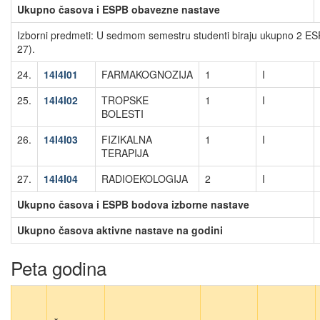
Ukupno časova i ESPB obavezne nastave
Izborni predmeti: U sedmom semestru studenti biraju ukupno 2 ESP
27).
24.
14I4I01
FARMAKOGNOZIJA
1
I
25.
14I4I02
TROPSKE
1
I
BOLESTI
26.
14I4I03
FIZIKALNA
1
I
TERAPIJA
27.
14I4I04
RADIOEKOLOGIJA
2
I
Ukupno časova i ESPB bodova izborne nastave
Ukupno časova aktivne nastave na godini
Peta godina