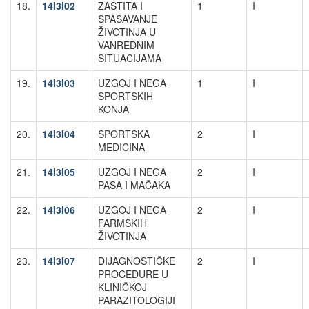
18.
14I3I02
ZAŠTITA I
1
I
SPASAVANJE
ŽIVOTINJA U
VANREDNIM
SITUACIJAMA
19.
14I3I03
UZGOJ I NEGA
1
I
SPORTSKIH
KONJA
20.
14I3I04
SPORTSKA
2
I
MEDICINA
21.
14I3I05
UZGOJ I NEGA
2
I
PASA I MAČAKA
22.
14I3I06
UZGOJ I NEGA
2
I
FARMSKIH
ŽIVOTINJA
23.
14I3I07
DIJAGNOSTIČKE
2
I
PROCEDURE U
KLINIČKOJ
PARAZITOLOGIJI