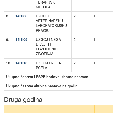
TERAPIJSKIH
METODA
8.
14I1I08
UVOD U
2
I
VETERINARSKU
LABORATORIJSKU
PRAKSU
9.
14I1I09
UZGOJ I NEGA
2
I
DIVLJIH I
EGZOTIČNIH
ŽIVOTINJA
10.
14I1I10
UZGOJ I NEGA
2
I
PČELA
Ukupno časova i ESPB bodova izborne nastave
Ukupno časova aktivne nastave na godini
Druga godina