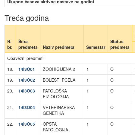
Ukupno časova aktivne nastave na godini
Treća godina
R.
Šifra
Status
br.
predmeta
Naziv predmeta
Semestar
predmeta
Obavezni predmeti:
18.
14I3O01
ZOOHIGIJENA 2
1
O
19.
14I3O02
BOLESTI PČELA
1
O
20.
14I3O03
PATOLOŠKA
1
O
FIZIOLOGIJA
21.
14I3O04
VETERINARSKA
1
O
GENETIKA
22.
14I3O05
OPŠTA
1
O
PATOLOGIJA