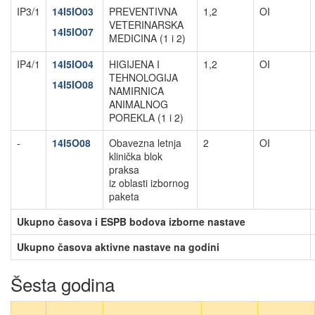
IP3/1
14I5IO03
PREVENTIVNA
1,2
OI
VETERINARSKA
14I5IO07
MEDICINA (1 i 2)
IP4/1
14I5IO04
HIGIJENA I
1,2
OI
TEHNOLOGIJA
14I5IO08
NAMIRNICA
ANIMALNOG
POREKLA (1 i 2)
-
14I5O08
Obavezna letnja
2
OI
klinička blok
praksa
iz oblasti izbornog
paketa
Ukupno časova i ESPB bodova izborne nastave
Ukupno časova aktivne nastave na godini
Šesta godina