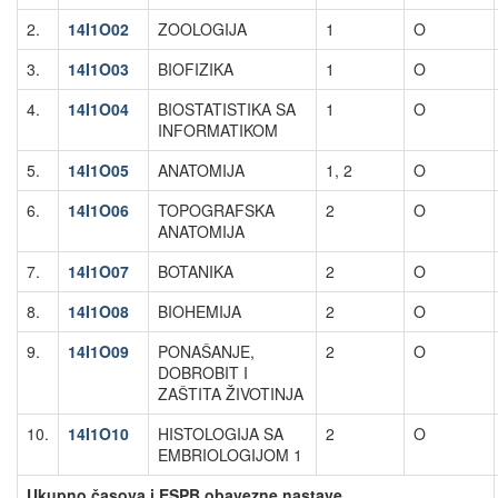
2.
14I1O02
ZOOLOGIJA
1
O
3.
14I1O03
BIOFIZIKA
1
O
4.
14I1O04
BIOSTATISTIKA SA
1
O
INFORMATIKOM
5.
14I1O05
ANATOMIJA
1, 2
O
6.
14I1O06
TOPOGRAFSKA
2
O
ANATOMIJA
7.
14I1O07
BOTANIKA
2
O
8.
14I1O08
BIOHEMIJA
2
O
9.
14I1O09
PONAŠANJE,
2
O
DOBROBIT I
ZAŠTITA ŽIVOTINJA
10.
14I1O10
HISTOLOGIJA SA
2
O
EMBRIOLOGIJOM 1
Ukupno časova i ESPB obavezne nastave