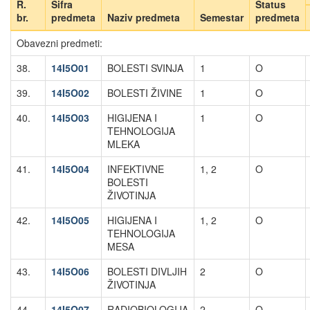
R.
Šifra
Status
br.
predmeta
Naziv predmeta
Semestar
predmeta
Obavezni predmeti:
38.
14I5O01
BOLESTI SVINJA
1
O
39.
14I5O02
BOLESTI ŽIVINE
1
O
40.
14I5O03
HIGIJENA I
1
O
TEHNOLOGIJA
MLEKA
41.
14I5O04
INFEKTIVNE
1, 2
O
BOLESTI
ŽIVOTINJA
42.
14I5O05
HIGIJENA I
1, 2
O
TEHNOLOGIJA
MESA
43.
14I5O06
BOLESTI DIVLJIH
2
O
ŽIVOTINJA
44.
14I5O07
RADIOBIOLOGIJA
2
O