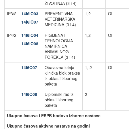
ŽIVOTINJA (3 i 4)
IP3/2
14I6IO03
PREVENTIVNA
1,2
OI
VETERINARSKA
14I6IO07
MEDICINA (3 i 4)
IP4/2
14I6IO04
HIGIJENA I
1,2
OI
TEHNOLOGIJA
14I6IO08
NAMIRNICA
ANIMALNOG
POREKLA (3 i 4)
-
14I6O07
Obavezna letnja
1, 2
OI
klinička blok praksa
iz oblasti izbornog
paketa
-
14I6O08
Diplomski rad iz
2
-
oblasti izbornog
paketa
Ukupno časova i ESPB bodova izborne nastave
Ukupno časova aktivne nastave na godini