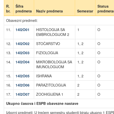
R.
Šifra
Status
br.
predmeta
Naziv predmeta
Semestar
predmeta
Obavezni predmeti:
11.
14I2O01
HISTOLOGIJA SA
1
O
EMBRIOLOGIJOM 2
12.
14I2O02
STOČARSTVO
1, 2
O
13.
14I2O03
FIZIOLOGIJA
1, 2
O
14.
14I2O04
MIKROBIOLOGIJA SA
1, 2
O
IMUNOLOGIJOM
15.
14I2O05
ISHRANA
1, 2
O
16.
14I2O06
PARAZITOLOGIJA
2
O
17.
14I2O07
ZOOHIGIJENA 1
2
O
Ukupno časova i ESPB obavezne nastave
Izborni predmeti: U trećem semestru studenti biraju ukupno 1 ESPB