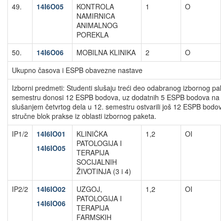
49.
14I6O05
KONTROLA
1
O
NAMIRNICA
ANIMALNOG
POREKLA
50.
14I6O06
MOBILNA KLINIKA
2
O
Ukupno časova i ESPB obavezne nastave
Izborni predmeti: Studenti slušaju treći deo odabranog izbornog pa
semestru donosi 12 ESPB bodova, uz dodatnih 5 ESPB bodova na o
slušanjem četvrtog dela u 12. semestru ostvarili još 12 ESPB bod
stručne blok prakse iz oblasti izbornog paketa.
IP1/2
14I6IO01
KLINIČKA
1,2
OI
PATOLOGIJA I
14I6IO05
TERAPIJA
SOCIJALNIH
ŽIVOTINJA (3 i 4)
IP2/2
14I6IO02
UZGOJ,
1,2
OI
PATOLOGIJA I
14I6IO06
TERAPIJA
FARMSKIH