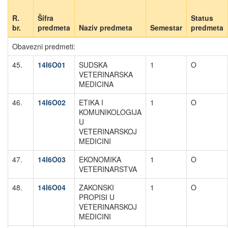
R.
Šifra
Status
br.
predmeta
Naziv predmeta
Semestar
predmeta
Obavezni predmeti:
45.
14I6O01
SUDSKA
1
O
VETERINARSKA
MEDICINA
46.
14I6O02
ETIKA I
1
O
KOMUNIKOLOGIJA
U
VETERINARSKOJ
MEDICINI
47.
14I6O03
EKONOMIKA
1
O
VETERINARSTVA
48.
14I6O04
ZAKONSKI
1
O
PROPISI U
VETERINARSKOJ
MEDICINI