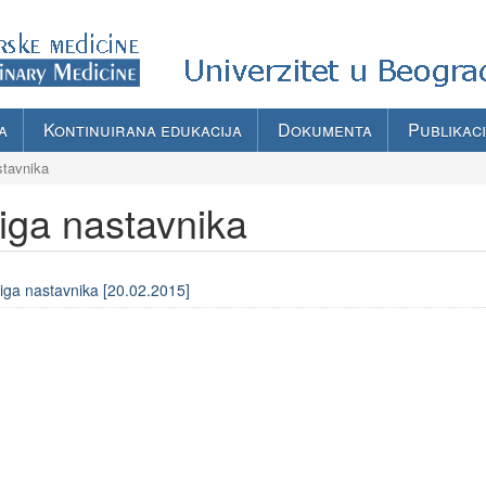
a
Kontinuirana edukacija
Dokumenta
Publikaci
stavnika
iga nastavnika
iga nastavnika [20.02.2015]