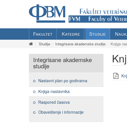
Fakultet
Katedre
Studije
Nauk
Studije
Integrisane akademske studije
Knjiga na
Knj
Integrisane akademske
studije
Knj
Nastavni plan po godinama
Knjiga nastavnika
Raspored časova
Obaveštenja i informacije