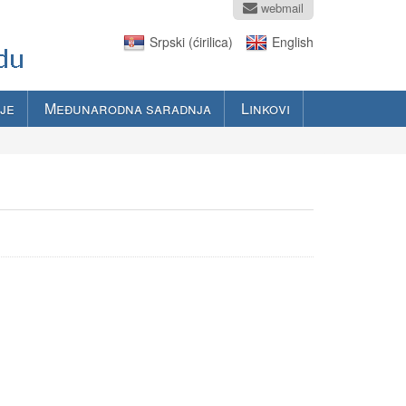
webmail
Srpski (ćirilica)
English
je
Međunarodna saradnja
Linkovi