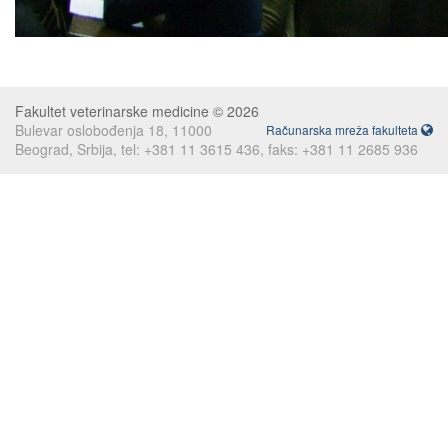
Fakultet veterinarske medicine © 2026
Bulevar oslobođenja 18, 11000
Računarska mreža fakulteta
Beograd, Srbija, tel: +381 11 3615 436, faks: +381 11 2685 936